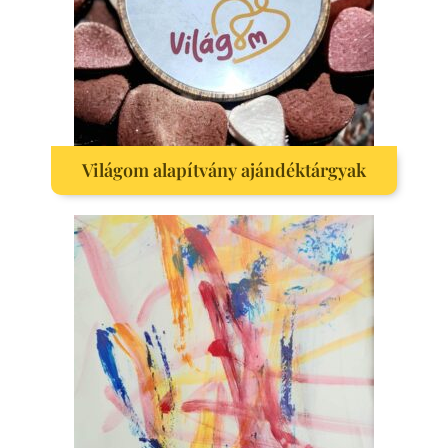
Világom alapítvány ajándéktárgyak