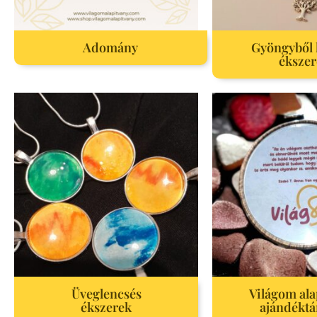
Adomány
Gyöngyből 
ékszer
Üveglencsés
Világom ala
ékszerek
ajándéktá