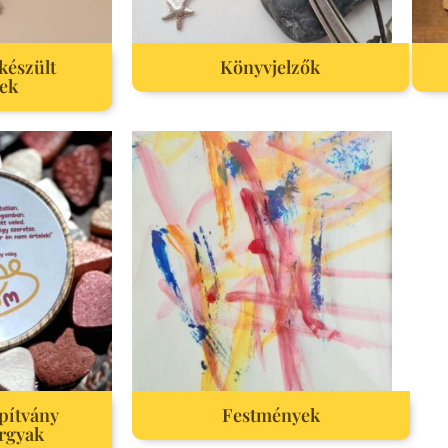
készült
Könyvjelzők
ek
pítvány
Festmények
rgyak