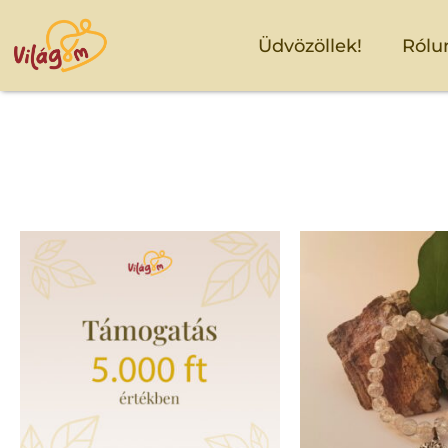
Üdvözöllek!
Rólu