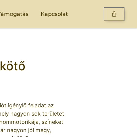
Támogatás
Kapcsolat
kötő
ót igénylő feladat az
ely nagyon sok területet
finommotorikája, színeket
ár nagyon jól megy,