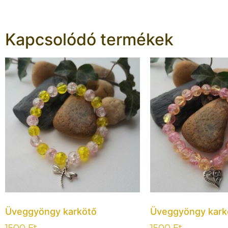
Kapcsolódó termékek
Üveggyöngy karkötő
Üveggyöngy kark
1500
Ft
1500
Ft