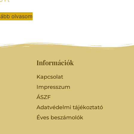
ább olvasom
Információk
Kapcsolat
Impresszum
ÁSZF
Adatvédelmi tájékoztató
Éves beszámolók