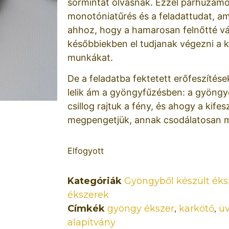
sormintát olvasnak. Ezzel párhuzamos
monotóniatűrés és a feladattudat, a
ahhoz, hogy a hamarosan felnőtté v
későbbiekben el tudjanak végezni a k
munkákat.
De a feladatba fektetett erőfeszítése
lelik ám a gyöngyfűzésben: a gyöngy
csillog rajtuk a fény, és ahogy a kifes
megpengetjük, annak csodálatosan 
Elfogyott
Kategóriák
Gyöngyből készült éks
ékszerek
Címkék
gyöngy ékszer
,
karkötő
,
ü
alapítvány