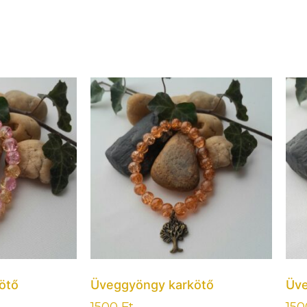
ötő
Üveggyöngy karkötő
Üve
1500
Ft
15