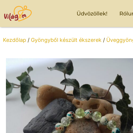
Üdvözöllek!
Rólu
Kezdőlap
/
Gyöngyből készült ékszerek
/
Üveggyöng