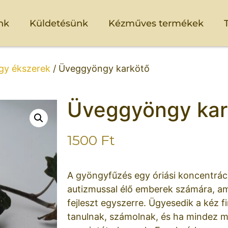
nk
Küldetésünk
Kézműves termékek
y ékszerek
/ Üveggyöngy karkötő
Üveggyöngy kar
1500
Ft
A gyöngyfűzés egy óriási koncentráci
autizmussal élő emberek számára, am
fejleszt egyszerre. Ügyesedik a kéz 
tanulnak, számolnak, és ha mindez m