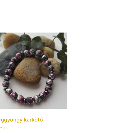
ggyöngy karkötő
00
Ft