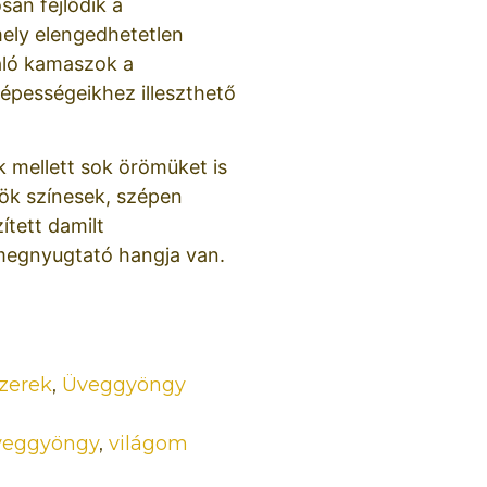
an fejlődik a
mely elengedhetetlen
áló kamaszok a
épességeikhez illeszthető
k mellett sok örömüket is
ök színesek, szépen
zített damilt
megnyugtató hangja van.
zerek
,
Üveggyöngy
veggyöngy
,
világom